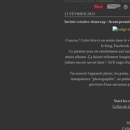
Posté par karilou à 10:00 -
Commentaires [
…
]
- Permali
21 FÉVRIER 2023
Invitée créative 4enscrap : Avant-premi
Coucou ! Cette fois-ci on rentre dans le v
le blog, Facebook..
Ce premier jour est entièrement axé sur 
minis albums. Ça faisait tellement longte
j'allais encore savoir faire ! :0) Il s'agit
J'ai associé l'appareil photo, les polas
transparence "photographie", au palmie
provient d'une ancienne p
Voici les 
Celles de 
Mo
Celle