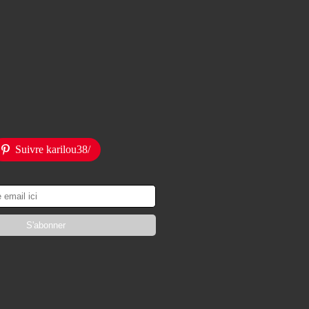
Suivre karilou38/
)