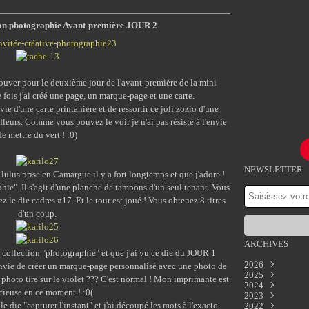
ction photographie Avant-première JOUR 2
ouver pour le deuxième jour de l'avant-première de la mini
 fois j'ai créé une page, un marque-page et une carte.
vie d'une carte printanière et de ressortir ce joli zozio d'une
fleurs. Comme vous pouvez le voir je n'ai pas résisté à l'envie
de mettre du vert ! :0)
NEWSLETTER
ulus prise en Camargue il y a fort longtemps et que j'adore !
hie". Il s'agit d'une planche de tampons d'un seul tenant. Vous
ez le die cadres #17. Et le tour est joué ! Vous obtenez 8 titres
d'un coup.
ARCHIVES
i collection "photographie" et que j'ai vu ce die du JOUR 1
2026
eu envie de créer un marque-page personnalisé avec une photo de
2025
Juillet
(1)
photo tire sur le violet ??? C'est normal ! Mon imprimante est
2024
Mai
Décembre
(1)
(3)
cieuse en ce moment ! :0(
2023
Mars
Septembre
Décembre
(1)
(1)
(1
 le die "capturer l'instant" et j'ai découpé les mots à l'exacto.
2022
Février
Juin
Novembre
Décembre
(1)
(1)
(1)
(1)