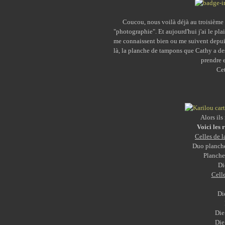
Coucou, nous voilà déjà au troisième e
"photographie". Et aujourd'hui j'ai le pl
me connaissent bien ou me suivent depui
là, la planche de tampons que Cathy a dess
prendre 
Cet
Alors ils
Voici les 
Celles de 
Duo planche
Planche
Di
Celle
Di
Di
Di