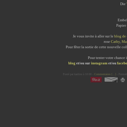
Die
Embel
Papier
Je vous invite à aller sur le
blog de
rose
Cathy
,
Ma
Pour fêter la sortie de cette nouvelle c
Pour tenter votre chance i
blog
et/ou sur
instagram
et/ou
faceb
Posté par karilou à 10:00 -
Commentaires [
…
]
- Permali