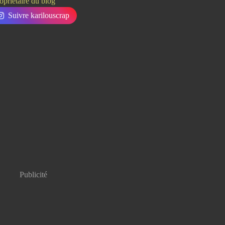
opriétaire du blog
Suivre karilouscrap
Publicité