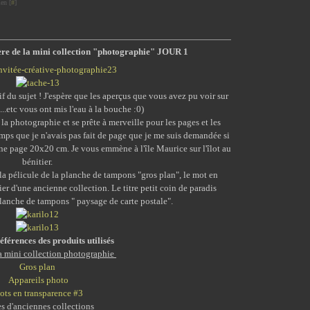
en [
#
]
ère de la mini collection "photographie" JOUR 1
if du sujet ! J'espère que les aperçus que vous avez pu voir sur
..etc vous ont mis l'eau à la bouche :0)
la photographie et se prête à merveille pour les pages et les
mps que je n'avais pas fait de page que je me suis demandée si
 d'une page 20x20 cm. Je vous emmène à l'île Maurice sur l'îlot au
bénitier.
, la pélicule de la planche de tampons "gros plan", le mot en
r d'une ancienne collection. Le titre petit coin de paradis
lanche de tampons " paysage de carte postale".
références des produits utilisés
la mini collection photographie
Gros plan
Appareils photo
ts en transparence #3
s d'anciennes collections