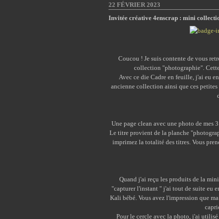
22 FÉVRIER 2023
Invitée créative 4enscrap : mini colle
Coucou ! Je suis contente de vous retr
collection "photographie". Cette
Avec ce die Cadre en feuille, j'ai eu en
ancienne collection ainsi que ces petites 
Une page clean avec une photo de mes 3 l
Le titre provient de la planche "photograp
imprimez la totalité des titres. Vous pren
Quand j'ai reçu les produits de la min
"capturer l'instant " j'ai tout de suite 
Kali bébé. Vous avez l'impression que ma 
capri
Pour le cercle avec la photo, j'ai utilisé