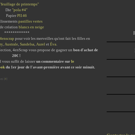
"feuillage de printemps"
Die
"pola #4"
Papier
PI146
lissements
pastilles vertes
 de création
blancs en neige
************
 4enscrap
pour voir les merveilles qu'ont fait les filles en
ry
,
Australe
,
Sandelsa
,
Aurel
et
Éva
.
ollection, 4enScrap vous propose de gagner un
bon d'achat de
20€ !
l vous suffit de laisser
un commentaire
sur
le
ook
du 1er jour de l'avant-première avant ce soir minuit.
en [
#
]