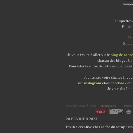
Tampo
Étiquettes
Papier
Pt
Embel
Je vous invite à aller sur le
blog de 4ensc
chacun des blogs :
Ca
Pour fêter la sortie de cette nouvelle c
Pour tenter votre chance il vous
sur
instagram
et/ou
facebook
du 
Je vous dis à de
Posté par karilou à 10:00 -
Commentaires [
…
]
- Permali
20 FÉVRIER 2023
Invitée créative chez la fée du scrap : u