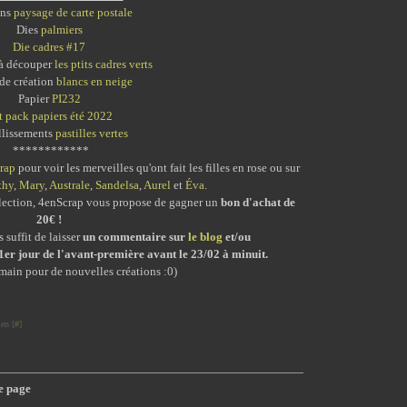
ns
paysage de carte postale
Dies
palmiers
Die cadres #17
 à découper
les ptits cadres verts
 de création
blancs en neige
Papier
PI232
it pack papiers été 2022
lissements
pastilles vertes
************
rap
pour voir les merveilles qu'ont fait les filles en rose ou sur
thy
,
Mary
,
Australe
,
Sandelsa
,
Aurel
et
Éva
.
ollection, 4enScrap vous propose de gagner un
bon d'achat de
20€ !
 suffit de laisser
un commentaire
sur
le blog
et/ou
1er jour de l'avant-première avant le 23/02 à minuit.
main pour de nouvelles créations :0)
en [
#
]
ne page