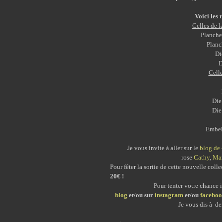
Voici les 
Celles de 
Planche
Planc
Di
D
Celle
Di
Di
Embel
Je vous invite à aller sur le
blog de
rose
Cathy
,
Ma
Pour fêter la sortie de cette nouvelle co
20€ !
Pour tenter votre chance i
blog
et/ou sur
instagram
et/ou
facebo
Je vous dis à de