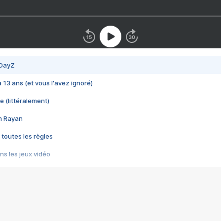
 DayZ
 a 13 ans (et vous l'avez ignoré)
e (littéralement)
im Rayan
 toutes les règles
s les jeux vidéo
us choquant de Rockstar ? - Le scandale BULLY
e plus moche de Steam
du RÊVE tourne au CAUCHEMAR