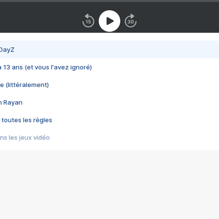
 DayZ
 a 13 ans (et vous l'avez ignoré)
e (littéralement)
im Rayan
 toutes les règles
s les jeux vidéo
us choquant de Rockstar ? - Le scandale BULLY
e plus moche de Steam
du RÊVE tourne au CAUCHEMAR
pendant 8 heures