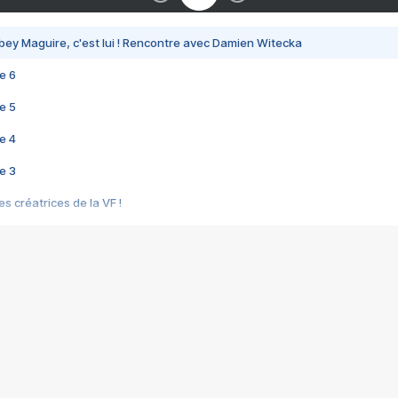
bey Maguire, c'est lui ! Rencontre avec Damien Witecka
e 6
e 5
e 4
e 3
s créatrices de la VF !
e 2
e 1
e Mektoub My Love arrive enfin ! Rencontre avec Shaïn Boumedine et Sal
i : après Toni en famille
elle réalise le bouleversant Dites lui que je l'aime
ais ! Rencontre autour de Vie privée de Rebecca Zlotowski