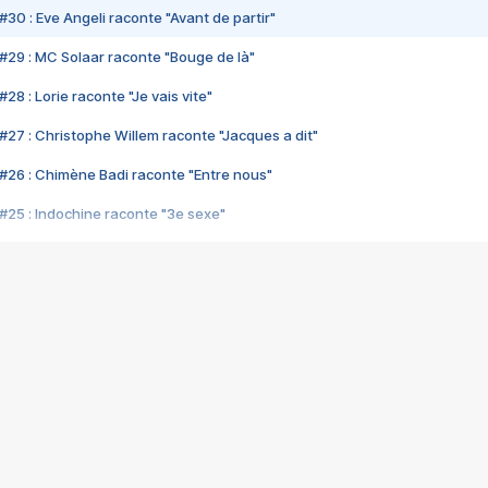
#30 : Eve Angeli raconte "Avant de partir"
#29 : MC Solaar raconte "Bouge de là"
28 : Lorie raconte "Je vais vite"
#27 : Christophe Willem raconte "Jacques a dit"
#26 : Chimène Badi raconte "Entre nous"
#25 : Indochine raconte "3e sexe"
#24 : Zaho raconte "C'est chelou"
#23 : Patrick Bruel raconte "Au café des délices"
#22 : Kyo raconte "Le chemin"
#21 : Nolwenn Leroy raconte "Cassé"
#20 : Patrick Hernandez raconte "Born to be alive"
#19 : Lorie raconte "Près de moi"