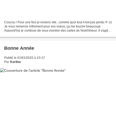
Coucou ! Pour une fois je reviens vite...comme quoi tout n'est pas perdu !!! :o)
Je vous remercie infiniment pour vos voeux, ça me touche beaucoup.
Aujourd'hui je continue de vous montrer des cartes de Noël/Voeux. Il s'agit
de 2 lifts d'olescrap. J'ai...
Bonne Année
Publié le 01/01/2025 à 23:17
Par
Karilou