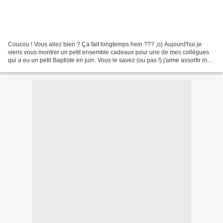
Coucou ! Vous allez bien ? Ça fait longtemps hein ??? ;o) Aujourd'hui je
viens vous montrer un petit ensemble cadeaux pour une de mes collègues
qui a eu un petit Baptiste en juin. Vous le savez (ou pas !) j'aime assortir mes
cadeaux. J'ai fait deux magasins...