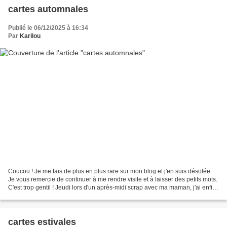
cartes automnales
Publié le 06/12/2025 à 16:34
Par
Karilou
Coucou ! Je me fais de plus en plus rare sur mon blog et j'en suis désolée.
Je vous remercie de continuer à me rendre visite et à laisser des petits mots.
C'est trop gentil ! Jeudi lors d'un après-midi scrap avec ma maman, j'ai enfin
fait mes deux premières...
cartes estivales