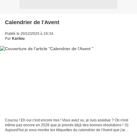
Calendrier de l'Avent
Publié le 20/12/2025 à 19:34
Par
Karilou
Coucou ! Eh oui c'est encore moi ! Vous avez vu, je suis assidue ? On n'est
même pas encore en 2026 que je prends déjà des bonnes résolutions ! :0)
Aujourd'hui je vous montre les étiquettes du calendrier de l'Avent que j'ai
préparées pour ma maman. Cette...