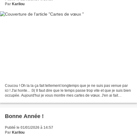
Par
Karilou
Coucou ! Oh la la ça fait tellement longtemps que je ne suis pas venue par
ici ! J'ai honte... :0( Il faut dire que le temps passe trop vite et que je suis bien
occupée. Aujourd'hui je vous montre mes cartes de vœux. J'en ai fait
beaucoup alors n'hésitez...
Bonne Année !
Publié le 01/01/2026 à 14:57
Par
Karilou