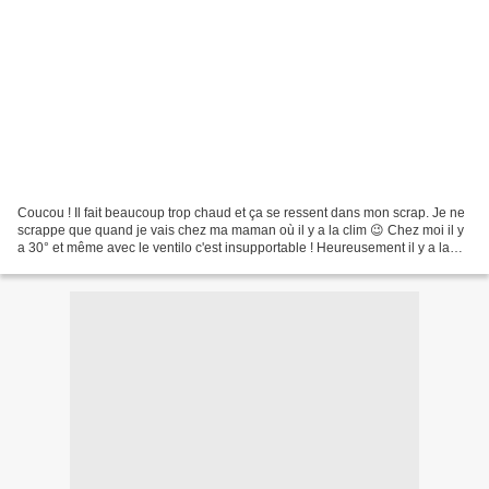
Coucou ! Il fait beaucoup trop chaud et ça se ressent dans mon scrap. Je ne
scrappe que quand je vais chez ma maman où il y a la clim 😉 Chez moi il y
a 30° et même avec le ventilo c'est insupportable ! Heureusement il y a la
piscine. Et entre nous scrap...