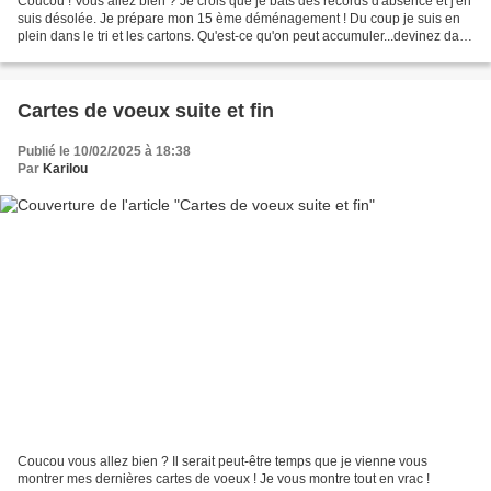
Coucou ! Vous allez bien ? Je crois que je bats des records d'absence et j'en
suis désolée. Je prépare mon 15 ème déménagement ! Du coup je suis en
plein dans le tri et les cartons. Qu'est-ce qu'on peut accumuler...devinez dans
quoi ??? Le scrap bien...
Cartes de voeux suite et fin
Publié le 10/02/2025 à 18:38
Par
Karilou
Coucou vous allez bien ? Il serait peut-être temps que je vienne vous
montrer mes dernières cartes de voeux ! Je vous montre tout en vrac !