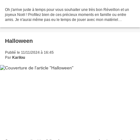
Oh j'arrive juste à temps pour vous souhaiter une très bon Réveillon et un
joyeux Noël ! Profitez bien de ces précieux moments en famille ou entre
amis. Je n'aurai même pas eu le temps de jouer avec mon matériel
d'automne :o( Je vous montre ma dernière...
Halloween
Publié le 11/11/2024 à 16:45
Par
Karilou