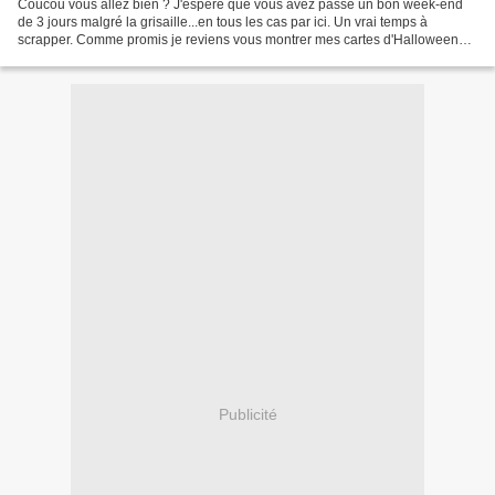
Coucou vous allez bien ? J'espère que vous avez passé un bon week-end
de 3 jours malgré la grisaille...en tous les cas par ici. Un vrai temps à
scrapper. Comme promis je reviens vous montrer mes cartes d'Halloween
car, même si je ne le fête pas , j'adore...
Publicité