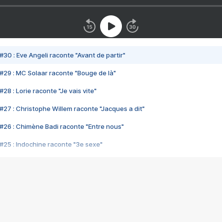
#30 : Eve Angeli raconte "Avant de partir"
#29 : MC Solaar raconte "Bouge de là"
28 : Lorie raconte "Je vais vite"
#27 : Christophe Willem raconte "Jacques a dit"
#26 : Chimène Badi raconte "Entre nous"
#25 : Indochine raconte "3e sexe"
#24 : Zaho raconte "C'est chelou"
#23 : Patrick Bruel raconte "Au café des délices"
#22 : Kyo raconte "Le chemin"
#21 : Nolwenn Leroy raconte "Cassé"