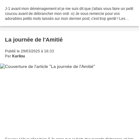
J-1 avant mon déménagement et je me suis dit que j'allais vous faire un petit
coucou avant de débrancher mon ordi :o) Je vous remercie pour vos
adorables petits mots laissés sur mon dernier post, c'est trop gentil ! Les
cartes que je vous montre aujourd'hui...
La journée de l'Amitié
Publié le 29/03/2025 à 16:33
Par
Karilou