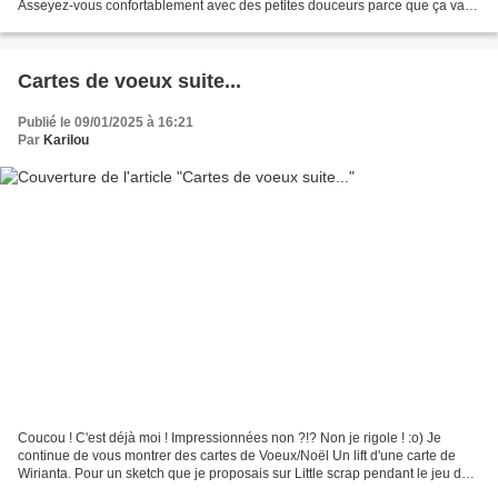
Asseyez-vous confortablement avec des petites douceurs parce que ça va
être long ! :o) Celle-ci est un lift mais...
Cartes de voeux suite...
Publié le 09/01/2025 à 16:21
Par
Karilou
Coucou ! C'est déjà moi ! Impressionnées non ?!? Non je rigole ! :o) Je
continue de vous montrer des cartes de Voeux/Noël Un lift d'une carte de
Wirianta. Pour un sketch que je proposais sur Little scrap pendant le jeu de
Noël Un lift de Cécile Ribon...