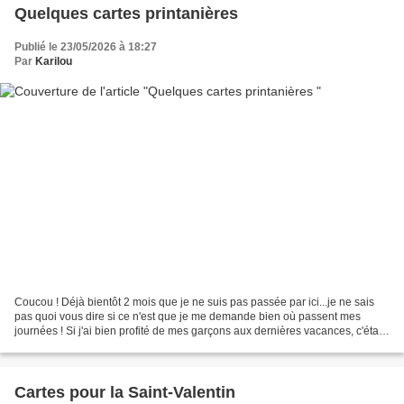
Quelques cartes printanières
Publié le 23/05/2026 à 18:27
Par
Karilou
Coucou ! Déjà bientôt 2 mois que je ne suis pas passée par ici...je ne sais
pas quoi vous dire si ce n'est que je me demande bien où passent mes
journées ! Si j'ai bien profité de mes garçons aux dernières vacances, c'était
super. Aujourd'hui je viens...
Cartes pour la Saint-Valentin