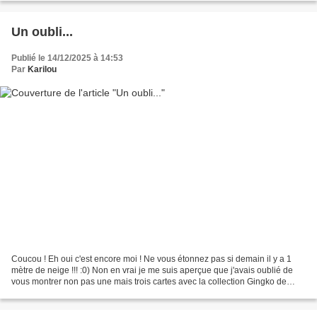
Un oubli...
Publié le 14/12/2025 à 14:53
Par
Karilou
Coucou ! Eh oui c'est encore moi ! Ne vous étonnez pas si demain il y a 1
mètre de neige !!! :0) Non en vrai je me suis aperçue que j'avais oublié de
vous montrer non pas une mais trois cartes avec la collection Gingko de
Florilèges Design. J'ai faite...