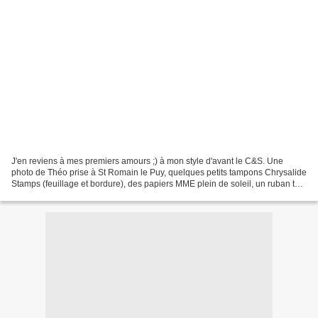
J'en reviens à mes premiers amours ;) à mon style d'avant le C&S. Une
photo de Théo prise à St Romain le Puy, quelques petits tampons Chrysalide
Stamps (feuillage et bordure), des papiers MME plein de soleil, un ruban tout
doux et voiloù :)Merci de vos...