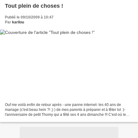
Tout plein de choses !
Publié le 09/10/2009 à 10:47
Par
karilou
Ouf me voilà enfin de retour après - une panne internet- les 40 ans de
mariage (c'est beau hein ?! ;) ) de mes parents à préparer et à fêter lol :)-
l'anniversaire de petit Thomy qui a fêté ses 4 ans dimanche !!! C'est où le
bouton pause pour arrêter...