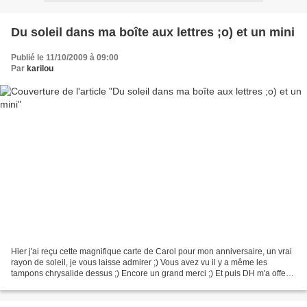
Du soleil dans ma boîte aux lettres ;o) et un mini
Publié le 11/10/2009 à 09:00
Par
karilou
Hier j'ai reçu cette magnifique carte de Carol pour mon anniversaire, un vrai
rayon de soleil, je vous laisse admirer ;) Vous avez vu il y a même les
tampons chrysalide dessus ;) Encore un grand merci ;) Et puis DH m'a offert
100 roses rouges !!!! Heu...