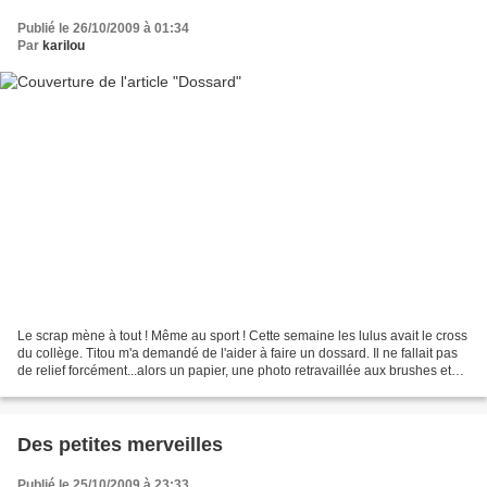
Publié le 26/10/2009 à 01:34
Par
karilou
Le scrap mène à tout ! Même au sport ! Cette semaine les lulus avait le cross
du collège. Titou m'a demandé de l'aider à faire un dossard. Il ne fallait pas
de relief forcément...alors un papier, une photo retravaillée aux brushes et
quelques rub-ons...
Des petites merveilles
Publié le 25/10/2009 à 23:33