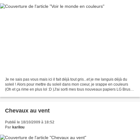
Je ne sais pas vous mais ici il fait déjà tout gris...et je me languis déjà du
soleil ! Alors pour mettre du soleil dans mon coeur, je srappe en couleurs
(Oh et ça rime en plus lol :D )J'ai sorti mes tous nouveaux papiers LG Brush
et MME, des tampons...
Chevaux au vent
Publié le 18/10/2009 à 18:52
Par
karilou