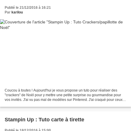
Publié le 21/12/2016 à 16:21
Par
karilou
Coucou à toutes ! Aujourd'hui je vous propose un tuto pour réaliser des
"crackers" de Noël pour y mettre une petite surprise ou gourmandise pour
vos invités. J'ai vu pas mal de modèles sur Pinterest. J'ai craqué pour ceux
d'Allison Okamitsu, une démonstratrice...
Stampin Up : Tuto carte à tirette
Publié le 18/12/2016 à 15:00