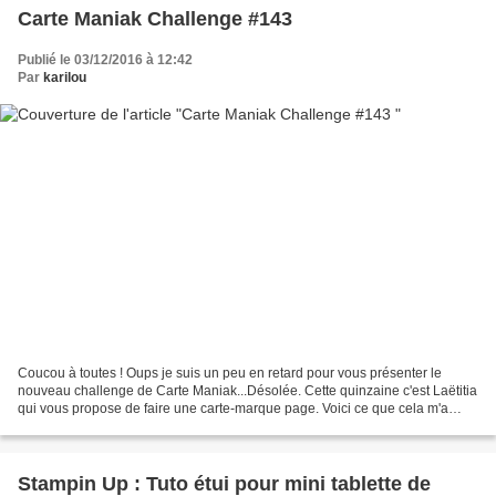
Carte Maniak Challenge #143
Publié le 03/12/2016 à 12:42
Par
karilou
Coucou à toutes ! Oups je suis un peu en retard pour vous présenter le
nouveau challenge de Carte Maniak...Désolée. Cette quinzaine c'est Laëtitia
qui vous propose de faire une carte-marque page. Voici ce que cela m'a
inspiré La petite tasse et le flocon...
Stampin Up : Tuto étui pour mini tablette de