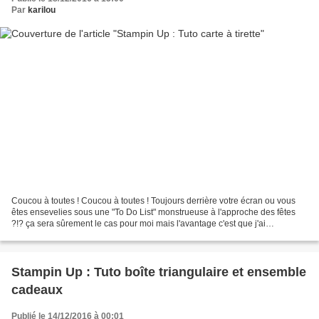
Par
karilou
Coucou à toutes ! Coucou à toutes ! Toujours derrière votre écran ou vous
êtes ensevelies sous une "To Do List" monstrueuse à l'approche des fêtes
?!? ça sera sûrement le cas pour moi mais l'avantage c'est que j'ai
programmé ce petit article ;o) Oh mais...
Stampin Up : Tuto boîte triangulaire et ensemble
cadeaux
Publié le 14/12/2016 à 00:01