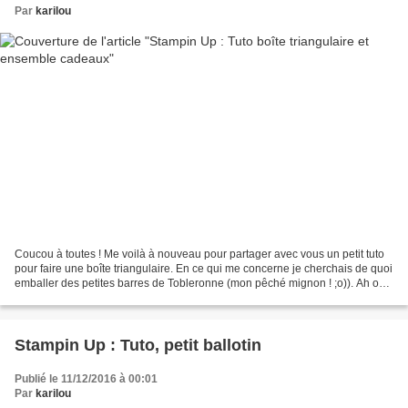
Par
karilou
Coucou à toutes ! Me voilà à nouveau pour partager avec vous un petit tuto
pour faire une boîte triangulaire. En ce qui me concerne je cherchais de quoi
emballer des petites barres de Tobleronne (mon pêché mignon ! ;o)). Ah oui
sauf que celles-là n'étaient...
Stampin Up : Tuto, petit ballotin
Publié le 11/12/2016 à 00:01
Par
karilou