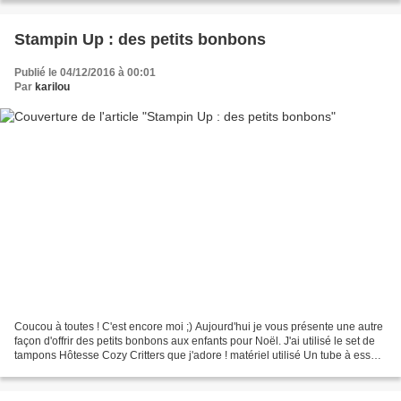
Stampin Up : des petits bonbons
Publié le 04/12/2016 à 00:01
Par
karilou
Coucou à toutes ! C'est encore moi ;) Aujourd'hui je vous présente une autre
façon d'offrir des petits bonbons aux enfants pour Noël. J'ai utilisé le set de
tampons Hôtesse Cozy Critters que j'adore ! matériel utilisé Un tube à essai
+ Explications Imprimez...