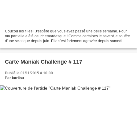
Coucou les filles ! J'espère que vous avez passé une belle semaine. Pour
ma part elle a été cauchemardesque ! Comme certaines le savent je souffre
d'une sciatique depuis juin. Elle s'est fortement agravée depuis samedi
dernier et au fil des jours. Jusqu'à...
Carte Maniak Challenge # 117
Publié le 01/11/2015 à 10:00
Par
karilou