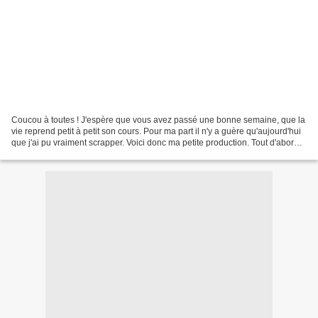
Coucou à toutes ! J'espère que vous avez passé une bonne semaine, que la
vie reprend petit à petit son cours. Pour ma part il n'y a guère qu'aujourd'hui
que j'ai pu vraiment scrapper. Voici donc ma petite production. Tout d'abord
une carte selon le sketch...