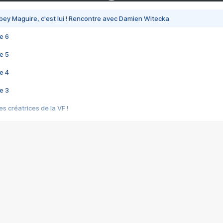
bey Maguire, c'est lui ! Rencontre avec Damien Witecka
e 6
e 5
e 4
e 3
s créatrices de la VF !
e 2
e 1
e Mektoub My Love arrive enfin ! Rencontre avec Shaïn Boumedine et Sal
i : après Toni en famille
elle réalise le bouleversant Dites lui que je l'aime
ais ! Rencontre autour de Vie privée de Rebecca Zlotowski