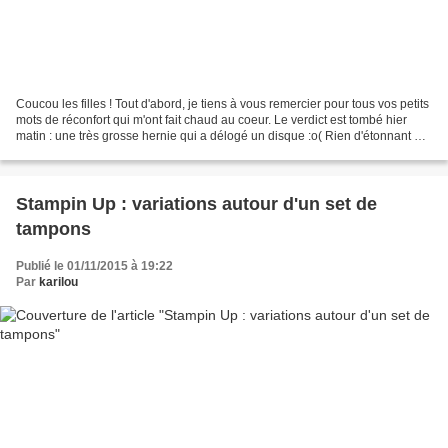
Coucou les filles ! Tout d'abord, je tiens à vous remercier pour tous vos petits
mots de réconfort qui m'ont fait chaud au coeur. Le verdict est tombé hier
matin : une très grosse hernie qui a délogé un disque :o( Rien d'étonnant à
ce que je souffre autant....
Stampin Up : variations autour d'un set de
tampons
Publié le 01/11/2015 à 19:22
Par
karilou