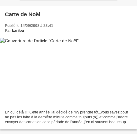
Carte de Noël
Publié le 14/09/2008 à 23:41
Par
karilou
Eh oui déjà !!!! Cette année j'ai décidé de m'y prendre tôt...vous savez pour
ne pas les faire à la dernière minute comme toujours ;o)) et comme j'adore
envoyer des cartes en cette période de l'année, j'en ai souvent beaucoup à
faire...donc petite résolution...