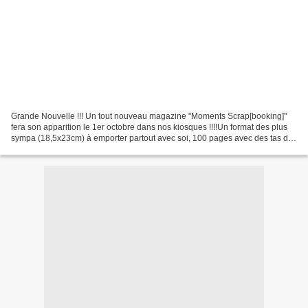
Grande Nouvelle !!! Un tout nouveau magazine "Moments Scrap[booking]"
fera son apparition le 1er octobre dans nos kiosques !!!!Un format des plus
sympa (18,5x23cm) à emporter partout avec soi, 100 pages avec des tas de
réas, des conseils, des fiches pas...