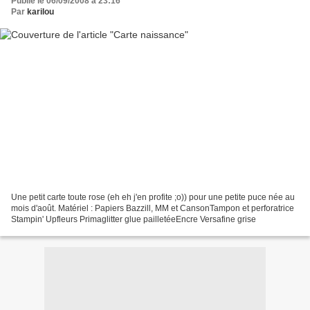
Publié le 06/09/2008 à 23:16
Par
karilou
Une petit carte toute rose (eh eh j'en profite ;o)) pour une petite puce née au
mois d'août. Matériel : Papiers Bazzill, MM et CansonTampon et perforatrice
Stampin' Upfleurs Primaglitter glue pailletéeEncre Versafine grise