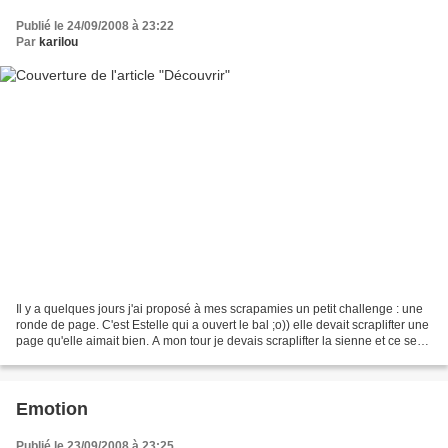
Publié le 24/09/2008 à 23:22
Par
karilou
Il y a quelques jours j'ai proposé à mes scrapamies un petit challenge : une
ronde de page. C'est Estelle qui a ouvert le bal ;o)) elle devait scraplifter une
page qu'elle aimait bien. A mon tour je devais scraplifter la sienne et ce sera
ainsi jusqu'à...
Emotion
Publié le 23/09/2008 à 23:25