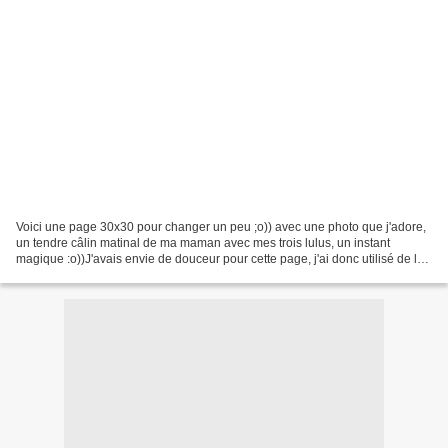
Voici une page 30x30 pour changer un peu ;o)) avec une photo que j'adore,
un tendre câlin matinal de ma maman avec mes trois lulus, un instant
magique :o))J'avais envie de douceur pour cette page, j'ai donc utilisé de la
feutrine pour le fond. Je me suis...